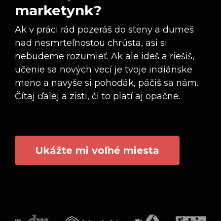
marketynk?
Ak v práci rád pozeráš do steny a dumeš
nad nesmrteľnosťou chrústa, asi si
nebudeme rozumieť. Ak ale ideš a riešiš,
učenie sa nových vecí je tvoje indiánske
meno a navyše si pohoďák, páčiš sa nám.
Čítaj ďalej a zisti, či to platí aj opačne.
Ukážte mi voľné miesta