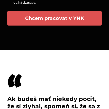
uchádzačov.
Chcem pracovať v YNK
Ak budeš mať niekedy pocit,
že si zlyhal, spomeň si, že sa z