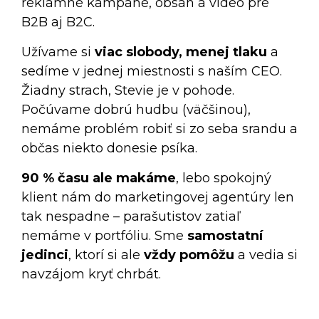
reklamné kampane, obsah a video pre
B2B aj B2C.
Užívame si
viac slobody, menej tlaku
a
sedíme v jednej miestnosti s naším CEO.
Žiadny strach, Stevie je v pohode.
Počúvame dobrú hudbu (väčšinou),
nemáme problém robiť si zo seba srandu a
občas niekto donesie psíka.
90 % času ale makáme
, lebo spokojný
klient nám do marketingovej agentúry len
tak nespadne – parašutistov zatiaľ
nemáme v portfóliu. Sme
samostatní
jedinci
, ktorí si ale
vždy pomôžu
a vedia si
navzájom kryť chrbát.